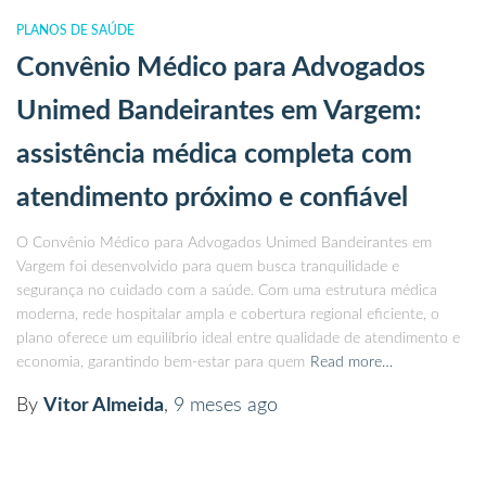
PLANOS DE SAÚDE
Convênio Médico para Advogados
Unimed Bandeirantes em Vargem:
assistência médica completa com
atendimento próximo e confiável
O Convênio Médico para Advogados Unimed Bandeirantes em
Vargem foi desenvolvido para quem busca tranquilidade e
segurança no cuidado com a saúde. Com uma estrutura médica
moderna, rede hospitalar ampla e cobertura regional eficiente, o
plano oferece um equilíbrio ideal entre qualidade de atendimento e
economia, garantindo bem-estar para quem
Read more…
By
Vitor Almeida
,
9 meses
ago