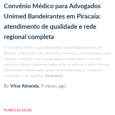
Convênio Médico para Advogados
Unimed Bandeirantes em Piracaia:
atendimento de qualidade e rede
regional completa
O Convênio Médico para Advogados Unimed Bandeirantes em
Piracaia chega como uma alternativa moderna e eficiente para quem
valoriza o cuidado com a saúde aliado à praticidade. Com uma
estrutura sólida e cobertura regional de excelência, o plano oferece
atendimento humanizado, ampla rede credenciada e condições
acessíveis — um equilíbrio
Read more…
By
Vitor Almeida
,
9 meses
ago
PLANOS DE SAÚDE