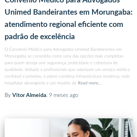
Convênio Médico para Advogados
Unimed Bandeirantes em Morungaba:
atendimento regional eficiente com
padrão de excelência
O Convênio Médico para Advogados Unimed Bandeirantes em
Morungaba se consolida como uma das opções mais completas
para quem deseja unir segurança, praticidade e cobertura de
qualidade. Voltado a profissionais que valorizam um serviço médico
confiável e próximo, o plano combina infraestrutura moderna, rede
hospitalar abrangente e um modelo de
Read more…
By
Vitor Almeida
,
9 meses
ago