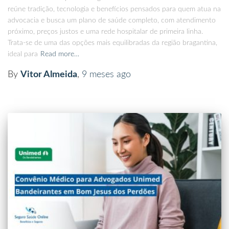
reúne tradição, tecnologia e benefícios pensados para quem atua na
advocacia e busca um plano de saúde completo, com atendimento
próximo, preços justos e uma rede hospitalar de primeira linha.
Trata-se de uma das opções mais equilibradas da região bragantina,
ideal para
Read more…
By
Vitor Almeida
,
9 meses
ago