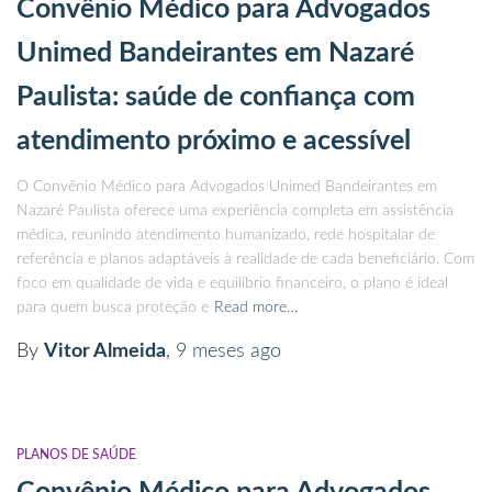
Convênio Médico para Advogados
Unimed Bandeirantes em Nazaré
Paulista: saúde de confiança com
atendimento próximo e acessível
O Convênio Médico para Advogados Unimed Bandeirantes em
Nazaré Paulista oferece uma experiência completa em assistência
médica, reunindo atendimento humanizado, rede hospitalar de
referência e planos adaptáveis à realidade de cada beneficiário. Com
foco em qualidade de vida e equilíbrio financeiro, o plano é ideal
para quem busca proteção e
Read more…
By
Vitor Almeida
,
9 meses
ago
PLANOS DE SAÚDE