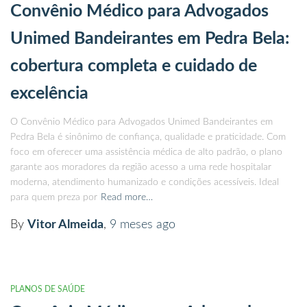
Convênio Médico para Advogados
Unimed Bandeirantes em Pedra Bela:
cobertura completa e cuidado de
excelência
O Convênio Médico para Advogados Unimed Bandeirantes em
Pedra Bela é sinônimo de confiança, qualidade e praticidade. Com
foco em oferecer uma assistência médica de alto padrão, o plano
garante aos moradores da região acesso a uma rede hospitalar
moderna, atendimento humanizado e condições acessíveis. Ideal
para quem preza por
Read more…
By
Vitor Almeida
,
9 meses
ago
PLANOS DE SAÚDE