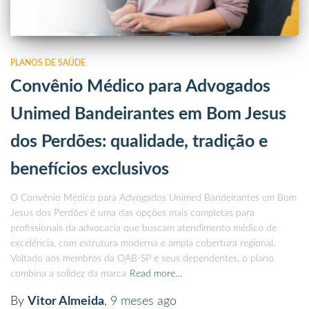
PLANOS DE SAÚDE
Convênio Médico para Advogados
Unimed Bandeirantes em Bom Jesus
dos Perdões: qualidade, tradição e
benefícios exclusivos
O Convênio Médico para Advogados Unimed Bandeirantes em Bom
Jesus dos Perdões é uma das opções mais completas para
profissionais da advocacia que buscam atendimento médico de
excelência, com estrutura moderna e ampla cobertura regional.
Voltado aos membros da OAB-SP e seus dependentes, o plano
combina a solidez da marca
Read more…
By
Vitor Almeida
,
9 meses
ago