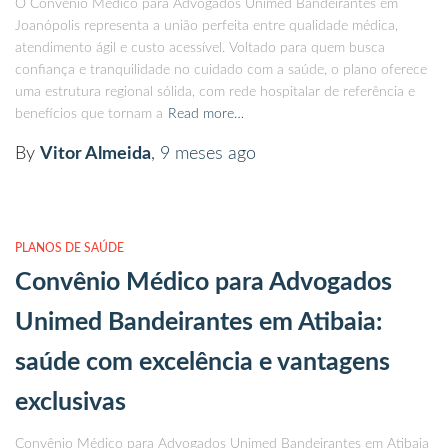
O Convênio Médico para Advogados Unimed Bandeirantes em
Joanópolis representa a união perfeita entre qualidade médica,
atendimento ágil e custo acessível. Voltado para quem busca
confiança e tranquilidade no cuidado com a saúde, o plano oferece
uma estrutura regional sólida, com rede hospitalar de referência e
benefícios que tornam a
Read more…
By
Vitor Almeida
,
9 meses
ago
PLANOS DE SAÚDE
Convênio Médico para Advogados
Unimed Bandeirantes em Atibaia:
saúde com excelência e vantagens
exclusivas
Convênio Médico para Advogados Unimed Bandeirantes em Atibaia