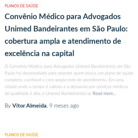
PLANOS DE SAÚDE
Convênio Médico para Advogados
Unimed Bandeirantes em São Paulo:
cobertura ampla e atendimento de
excelência na capital
O Convênio Médico para Advogados Unimed Bandeirantes em São
Paulo foi desenvolvido para atender quem busca um plano de saúde
completo, confiável e com ampla rede de atendimento. Em uma
cidade onde o tempo é valioso e a demanda por serviços médicos
de qualidade é alta, a Unimed Bandeirantes se
Read more…
By
Vitor Almeida
,
9 meses
ago
PLANOS DE SAÚDE