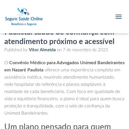
Convênio Médico para Advogados
Unimed Bandeirantes em Nazaré
T
O
Paulista: saúde de confiança com
G
G
atendimento próximo e acessível
L
E
Published by
Vitor Almeida
on
7 de novembro de 2025
N
A
O
Convênio Médico para Advogados Unimed Bandeirantes
V
em Nazaré Paulista
oferece uma experiência completa em
I
G
assistência médica, reunindo atendimento humanizado,
A
rede hospitalar de referência e planos adaptáveis à
T
realidade de cada beneficiário. Com foco em qualidade de
I
O
vida e equilíbrio financeiro, o plano é ideal para quem busca
N
proteção e tranquilidade, com o selo de confiança da
Unimed Bandeirantes.
Um plano pensado para quem