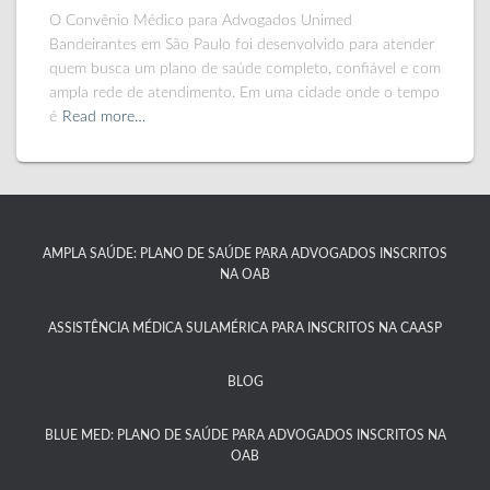
O Convênio Médico para Advogados Unimed
Bandeirantes em São Paulo foi desenvolvido para atender
quem busca um plano de saúde completo, confiável e com
ampla rede de atendimento. Em uma cidade onde o tempo
é
Read more…
AMPLA SAÚDE: PLANO DE SAÚDE PARA ADVOGADOS INSCRITOS
NA OAB
ASSISTÊNCIA MÉDICA SULAMÉRICA PARA INSCRITOS NA CAASP​
BLOG
BLUE MED: PLANO DE SAÚDE PARA ADVOGADOS INSCRITOS NA
OAB