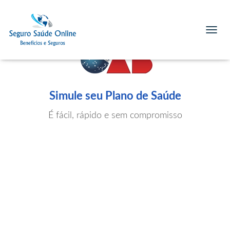
T
O
G
G
L
E
Simule seu Plano de Saúde
N
A
É fácil, rápido e sem compromisso
V
I
G
A
T
I
O
N