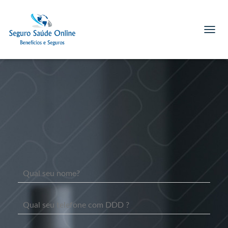
T
O
G
G
L
E
N
A
V
I
G
A
T
I
O
N