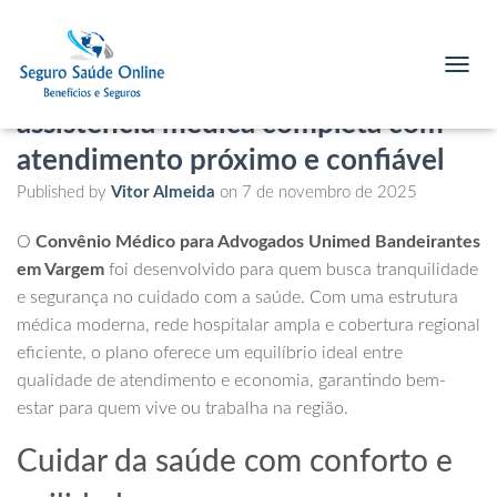
Convênio Médico para Advogados
Unimed Bandeirantes em Vargem:
T
O
assistência médica completa com
G
G
atendimento próximo e confiável
L
E
Published by
Vitor Almeida
on
7 de novembro de 2025
N
A
O
Convênio Médico para Advogados Unimed Bandeirantes
V
em Vargem
foi desenvolvido para quem busca tranquilidade
I
G
e segurança no cuidado com a saúde. Com uma estrutura
A
médica moderna, rede hospitalar ampla e cobertura regional
T
eficiente, o plano oferece um equilíbrio ideal entre
I
O
qualidade de atendimento e economia, garantindo bem-
N
estar para quem vive ou trabalha na região.
Cuidar da saúde com conforto e