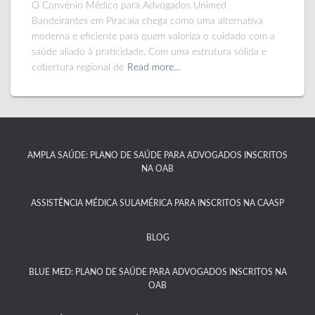
O Convênio Médico para Advogados Unimed
Bandeirantes em Piracaia chega como uma alternativa
moderna e eficiente para quem valoriza o cuidado com a
saúde aliado à praticidade. Com uma estrutura sólida e
cobertura regional de
Read more…
AMPLA SAÚDE: PLANO DE SAÚDE PARA ADVOGADOS INSCRITOS
NA OAB
ASSISTÊNCIA MÉDICA SULAMÉRICA PARA INSCRITOS NA CAASP​
BLOG
BLUE MED: PLANO DE SAÚDE PARA ADVOGADOS INSCRITOS NA
OAB