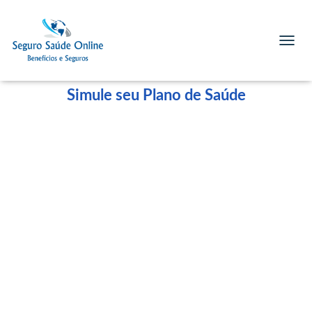
T
O
G
G
Simule seu Plano de Saúde
L
E
N
A
V
I
G
A
T
I
O
N