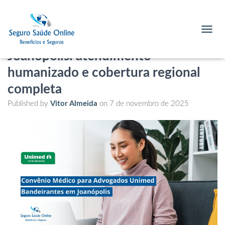
Convênio Médico para Advogados
Unimed Bandeirantes em
T
O
Joanópolis: atendimento
G
G
humanizado e cobertura regional
L
E
completa
N
Published by
Vitor Almeida
on
7 de novembro de 2025
A
V
I
G
A
T
I
O
N