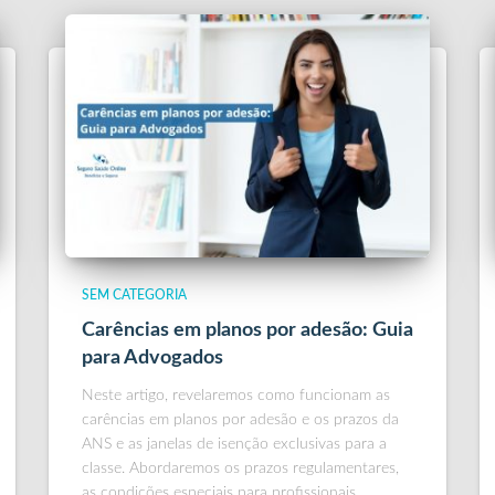
SEM CATEGORIA
Carências em planos por adesão: Guia
para Advogados
Neste artigo, revelaremos como funcionam as
carências em planos por adesão e os prazos da
ANS e as janelas de isenção exclusivas para a
classe. Abordaremos os prazos regulamentares,
as condições especiais para profissionais