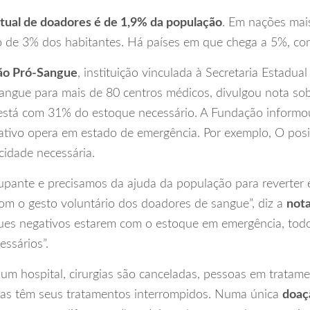
tual de doadores é de 1,9% da população
. Em nações mai
o de 3% dos habitantes. Há países em que chega a 5%, co
ão Pró-Sangue
, instituição vinculada à Secretaria Estadu
angue para mais de 80 centros médicos, divulgou nota sobr
está com 31% do estoque necessário. A Fundação informo
ativo opera em estado de emergência. Por exemplo, O posi
idade necessária.
cupante e precisamos da ajuda da população para reverter 
m o gesto voluntário dos doadores de sangue”, diz a
not
ues negativos estarem com o estoque em emergência, todo
ssários”.
um hospital, cirurgias são canceladas, pessoas em tratame
as têm seus tratamentos interrompidos. Numa única
doaç