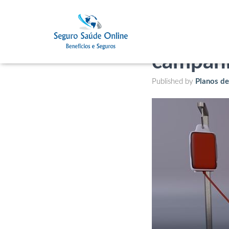
Junho V
campanh
Published by
Planos d