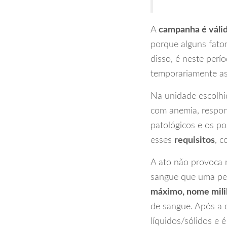
A
campanha é válid
porque alguns fator
disso, é neste per
temporariamente as
Na unidade escolhi
com anemia, respond
patológicos e os po
esses
requisitos
, c
A ato não provoca
sangue que uma pes
máximo, nome milil
de sangue. Após a 
líquidos/sólidos e 