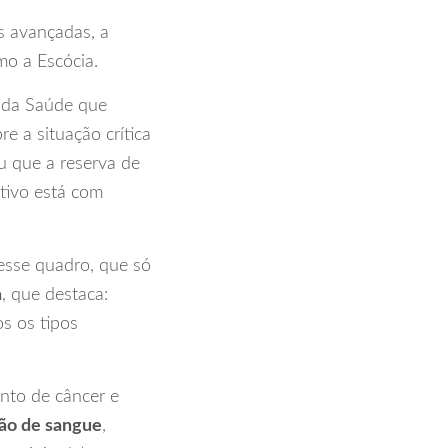
s avançadas, a
mo a Escócia.
al da Saúde que
e a situação crítica
u que a reserva de
tivo está com
esse quadro, que só
a
, que destaca:
s os tipos
nto de câncer e
ão de sangue
,