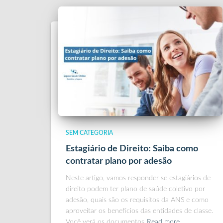
SEM CATEGORIA
Estagiário de Direito: Saiba como
contratar plano por adesão
Neste artigo, vamos responder se estagiários de
direito podem ter plano de saúde coletivo por
adesão, quais são os requisitos da ANS e como
aproveitar os benefícios das entidades de classe.
Você verá os documentos
Read more…