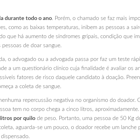
a durante todo o ano
. Porém, o chamado se faz mais impo
es, como as baixas temperaturas, inibem as pessoas a saí
íodo que há aumento de síndromes gripais, condição que i
 pessoas de doar sangue.
da, o advogado ou a advogada passa por faz um teste rápi
e a um questionário clínico cuja finalidade é avaliar os 
ssíveis fatores de risco daquele candidato à doação. Pree
omeça a coleta de sangue.
 nenhuma repercussão negativa no organismo do doador. 
soa tem no corpo chega a cinco litros, aproximadamente
itros por quilo
de peso. Portanto, uma pessoa de 50 Kg d
coleta, aguarda-se um pouco, o doador recebe um lanche 
é dispensado.