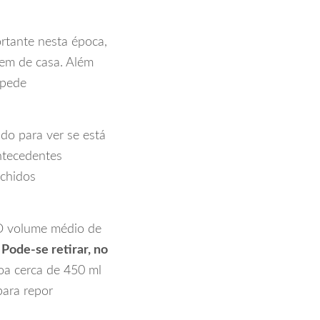
rtante nesta época,
rem de casa. Além
mpede
do para ver se está
antecedentes
nchidos
O volume médio de
.
Pode-se retirar, no
oa cerca de 450 ml
para repor