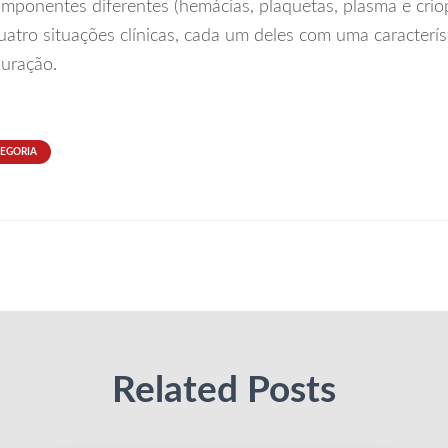
mponentes diferentes (hemácias, plaquetas, plasma e crio
uatro situações clínicas, cada um deles com uma caracterís
uração.
TEGORIA
Related Posts