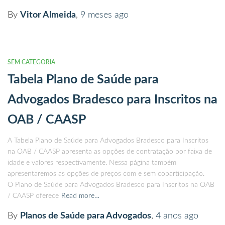
By
Vitor Almeida
,
9 meses
ago
SEM CATEGORIA
Tabela Plano de Saúde para
Advogados Bradesco para Inscritos na
OAB / CAASP
A Tabela Plano de Saúde para Advogados Bradesco para Inscritos
na OAB / CAASP apresenta as opções de contratação por faixa de
idade e valores respectivamente. Nessa página também
apresentaremos as opções de preços com e sem coparticipação.
O Plano de Saúde para Advogados Bradesco para Inscritos na OAB
/ CAASP oferece
Read more…
By
Planos de Saúde para Advogados
,
4 anos
ago