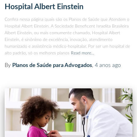
Hospital Albert Einstein
Confira nessa página quais são os Planos de Saúde que Atendem o
Hospital Albert Einstein. A Sociedade Beneficent Israelita Brasileira
Albert Einstein, ou mais comumente chamado, Hospital Albert
Einstein, é sinônimo de excelência, inovação, atendimento
humanizado e assistência médico-hospitalar. Por ser um hospital de
alto padrão, só os melhores planos
Read more…
By
Planos de Saúde para Advogados
,
4 anos
ago