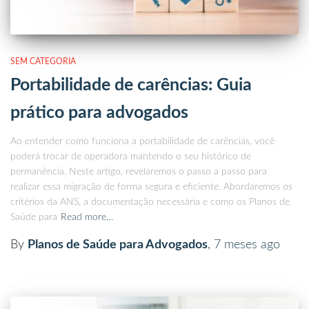
SEM CATEGORIA
Portabilidade de carências: Guia
prático para advogados
Ao entender como funciona a portabilidade de carências, você
poderá trocar de operadora mantendo o seu histórico de
permanência. Neste artigo, revelaremos o passo a passo para
realizar essa migração de forma segura e eficiente. Abordaremos os
critérios da ANS, a documentação necessária e como os Planos de
Saúde para
Read more…
By
Planos de Saúde para Advogados
,
7 meses
ago