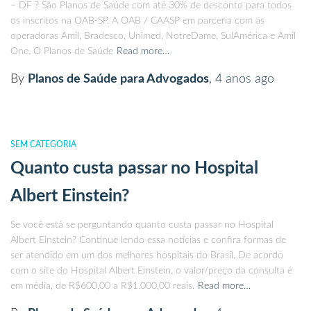
– DF ? São Planos de Saúde com até 30% de desconto para todos
os inscritos na OAB-SP. A OAB / CAASP em parceria com as
operadoras Amil, Bradesco, Unimed, NotreDame, SulAmérica e Amil
One. O Planos de Saúde
Read more…
By
Planos de Saúde para Advogados
,
4 anos
ago
SEM CATEGORIA
Quanto custa passar no Hospital
Albert Einstein?
Se você está se perguntando quanto custa passar no Hospital
Albert Einstein? Continue lendo essa notícias e confira formas de
ser atendido em um dos melhores hospitais do Brasil. De acordo
com o site do Hospital Albert Einstein, o valor/preço da consulta é
em média, de R$600,00 a R$1.000,00 reais.
Read more…