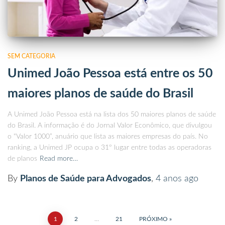
SEM CATEGORIA
Unimed João Pessoa está entre os 50
maiores planos de saúde do Brasil
A Unimed João Pessoa está na lista dos 50 maiores planos de saúde
do Brasil. A informação é do Jornal Valor Econômico, que divulgou
o “Valor 1000”, anuário que lista as maiores empresas do país. No
ranking, a Unimed JP ocupa o 31º lugar entre todas as operadoras
de planos
Read more…
By
Planos de Saúde para Advogados
,
4 anos
ago
1
2
…
21
PRÓXIMO