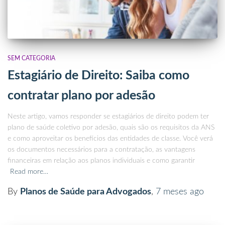
SEM CATEGORIA
Estagiário de Direito: Saiba como
contratar plano por adesão
Neste artigo, vamos responder se estagiários de direito podem ter
plano de saúde coletivo por adesão, quais são os requisitos da ANS
e como aproveitar os benefícios das entidades de classe. Você verá
os documentos necessários para a contratação, as vantagens
financeiras em relação aos planos individuais e como garantir
Read more…
By
Planos de Saúde para Advogados
,
7 meses
ago