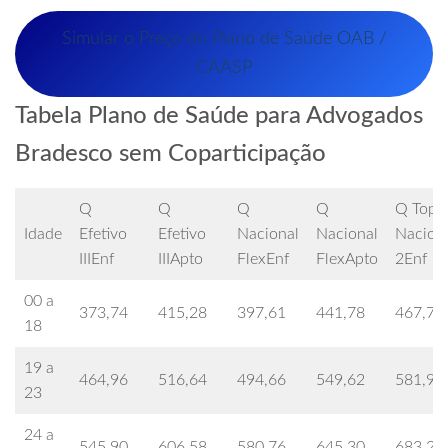
Simular o Preço do Plano de Saúde OAB /
CAASP
Tabela Plano de Saúde para Advogados
Bradesco sem Coparticipação
Q
Q
Q
Q
Q Top
Idade
Efetivo
Efetivo
Nacional
Nacional
Nacion
IIIEnf
IIIApto
FlexEnf
FlexApto
2Enf
00 a
373,74
415,28
397,61
441,78
467,78
18
19 a
464,96
516,64
494,66
549,62
581,94
23
24 a
545,90
606,58
580,76
645,30
683,25