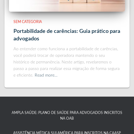
SEM CATEGORIA
Portabilidade de carências: Guia prático para
advogados
Ao entender como funciona a portabilidade de carências,
você poderá trocar de operadora mantendo o seu
histórico de permanência. Neste artigo, revelaremos o
passo a passo para realizar essa migração de forma segura
e eficiente.
Read more…
AMPLA SAÚDE: PLANO DE SAÚDE PARA ADVOGADOS INSCRITOS
NA OAB
ASSISTÊNCIA MÉDICA SULAMÉRICA PARA INSCRITOS NA CAASP​