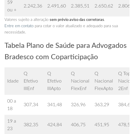
59
2.242,36
2.491,60
2.385,51
2.650,62
2.806,
ou +
Valores sujeito a alteração
sem prévio aviso das corretoras
.
Entre em contato
para cotar o valor atualizado e adequado para sua
necessidade.
Tabela Plano de Saúde para Advogados
Bradesco com Coparticipação
Q
Q
Q
Q
Q Top
Idade
Efetivo
Efetivo
Nacional
Nacional
Nacion
IIIEnf
IIIApto
FlexEnf
FlexApto
2Enf
00 a
307,34
341,48
326,96
363,29
384,66
18
19 a
382,35
424,84
406,75
451,95
478,55
23