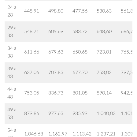
24 a
448,91
498,80
477,56
530,63
561,84
28
29 a
548,71
609,69
583,72
648,60
686,73
33
34 a
611,66
679,63
650,68
723,01
765,53
38
39 a
637,06
707,83
677,70
753,02
797,32
43
44 a
753,05
836,73
801,08
890,14
942,50
48
49 a
879,86
977,63
935,99
1.040,03
1.101,
53
54 a
1.046,68
1.162,97
1.113,42
1.237,21
1.309,