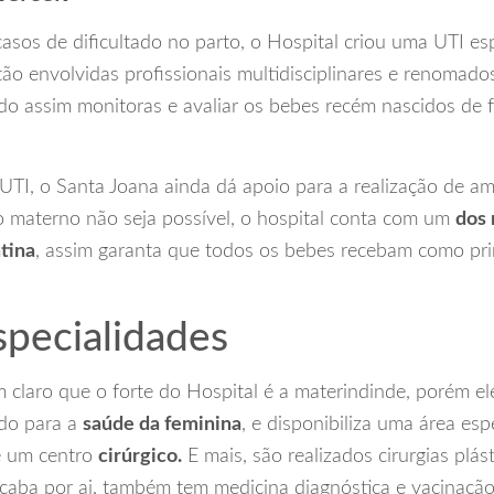
sos de dificultado no parto, o Hospital criou uma UTI esp
ão envolvidas profissionais multidisciplinares e renomad
do assim monitoras e avaliar os bebes recém nascidos de 
 UTI, o Santa Joana ainda dá apoio para a realização de 
o materno não seja possível, o hospital conta com um
dos 
atina
, assim garanta que todos os bebes recebam como pri
specialidades
m claro que o forte do Hospital é a materindinde, porém e
ado para a
saúde da feminina
, e disponibiliza uma área esp
e um centro
cirúrgico.
E mais, são realizados cirurgias plást
acaba por ai, também tem medicina diagnóstica e vacinaçã