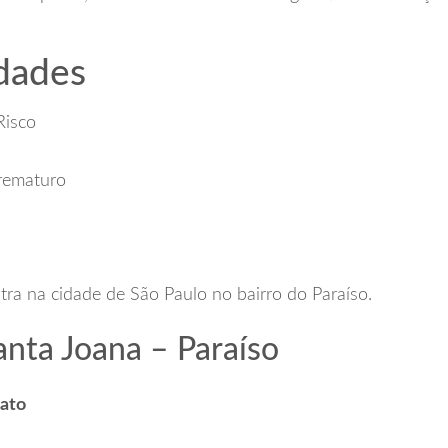
idades
Risco
rematuro
s
ra na cidade de São Paulo no bairro do Paraíso.
anta Joana – Paraíso
tato