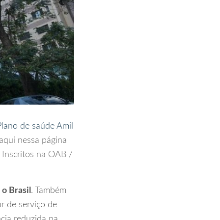
Plano de saúde Amil
aqui nessa página
 Inscritos na OAB /
o Brasil
. Também
or de serviço de
cia reduzida na