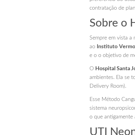
contratação de pla
Sobre o H
Sempre em vista a m
ao
Instituto
Vermo
e o o objetivo de 
O
Hospital Santa J
ambientes. Ela se 
Delivery Room).
Esse Método Cangur
sistema neuropsico
o que antigamente a
UTI Neon