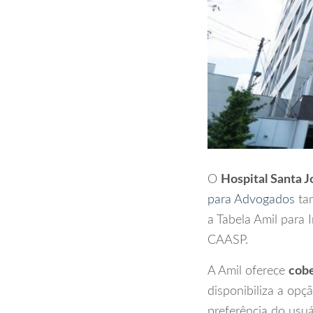
O
Hospital Santa 
para Advogados
tam
a Tabela Amil para
CAASP.
A Amil oferece
cobe
disponibiliza a opç
preferência do usuá