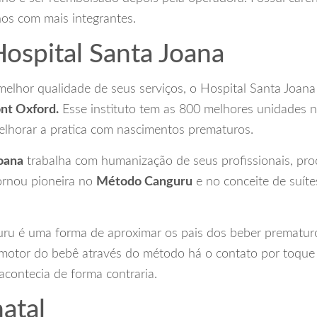
nos com mais integrantes.
ospital Santa Joana
elhor qualidade de seus serviços, o Hospital Santa Joana f
nt Oxford.
Esse instituto tem as 800 melhores unidades 
melhorar a pratica com nascimentos prematuros.
oana
trabalha com humanização de seus profissionais, pr
tornou pioneira no
Método Canguru
e no conceite de suít
u é uma forma de aproximar os pais dos beber prematuro
motor do bebê através do método há o contato por toque en
contecia de forma contraria.
atal