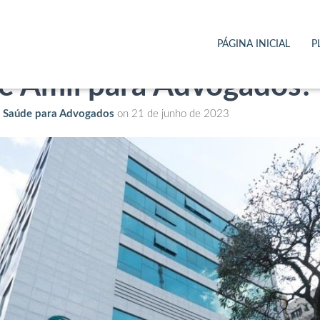
l Santa Joana atende ao 
PÁGINA INICIAL
P
e Amil para Advogados?
e Saúde para Advogados
on
21 de junho de 2023