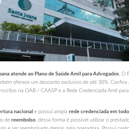
Joana atende ao Plano de Saúde Amil para Advogados
. O
bém oferece um desconto exclusivo de até 30%. Confira 
 Inscritos na OAB / CAASP e a Rede Credenciada Amil para
rtura nacional
e possui ampla
rede credenciada em todo 
ão de
reembolso
, dessa forma é possível utilizar o prestad
rio e ser reembolsado depois pela operadora. Possui carên