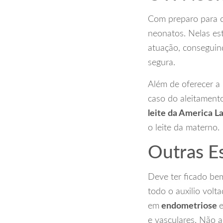
Com preparo para ca
neonatos. Nelas est
atuação, conseguin
segura.
Além de oferecer a
caso do aleitament
leite da America L
o leite da materno.
Outras E
Deve ter ficado be
todo o auxilio volt
em
endometriose
e vasculares. Não 