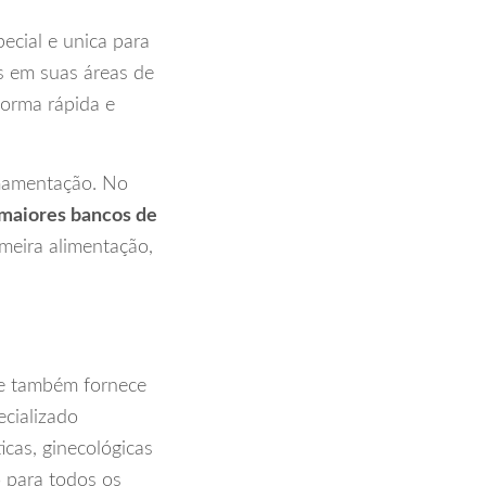
ecial e unica para
os em suas áreas de
forma rápida e
amamentação. No
maiores bancos de
meira alimentação,
le também fornece
ecializado
icas, ginecológicas
o para todos os