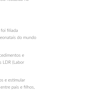
oi filiada
neonatais do mundo
ocedimentos e
es LDR (Labor
s e estimular
tre pais e filhos,