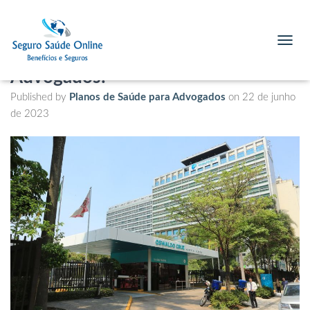
Hospital Oswaldo Cruz atende o
Plano de Saúde Bradesco para
T
O
Advogados?
G
G
Published by
Planos de Saúde para Advogados
on
22 de junho
L
de 2023
E
N
A
V
I
G
A
T
I
O
N