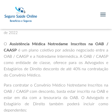
Assistência Médica Notredame
Inscritos na OAB / CAASP – OAB
T
O
Published by
Planos de Saúde para Advogados
on
4 de janeiro
G
G
de 2022
L
E
O
Assistência Médica Notredame Inscritos na OAB /
N
CAASP
é um plano coletivo por adesão negociado entre a
A
OAB / CAASP e a Notredame Intermédica. A OAB / CAASP
V
I
como entidade de classe, oferece para os Advogados e
G
Estagiários de Direito desconto de até 40% na contratação
A
do Convênio Médico.
T
I
O
Para contratar o Convênio Médico Notredame Inscritos na
N
OAB / CAASP com desconto, basta estar inscrito na OAB e
estar em dia com a tesouraria da OAB. O Advogado e
Estagiário de Direito também poderá incluir como
dependentes: