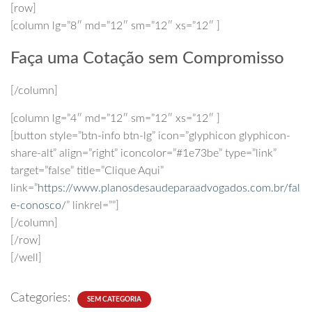
[row]
[column lg=”8″ md=”12″ sm=”12″ xs=”12″ ]
Faça uma Cotação sem Compromisso
[/column]
[column lg=”4″ md=”12″ sm=”12″ xs=”12″ ]
[button style=”btn-info btn-lg” icon=”glyphicon glyphicon-
share-alt” align=”right” iconcolor=”#1e73be” type=”link”
target=”false” title=”Clique Aqui”
link=”
https://www.planosdesaudeparaadvogados.com.br/fal
e-conosco/
” linkrel=””]
[/column]
[/row]
[/well]
Categories:
SEM CATEGORIA