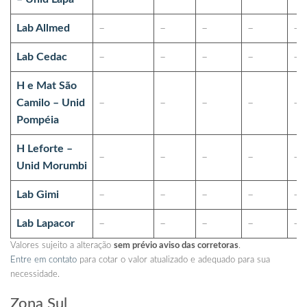
Lab Allmed
–
–
–
–
–
Lab Cedac
–
–
–
–
–
H e Mat São
Camilo – Unid
–
–
–
–
–
Pompéia
H Leforte –
–
–
–
–
–
Unid Morumbi
Lab Gimi
–
–
–
–
–
Lab Lapacor
–
–
–
–
–
Valores sujeito a alteração
sem prévio aviso das corretoras
.
Entre em contato
para cotar o valor atualizado e adequado para sua
necessidade.
Zona Sul