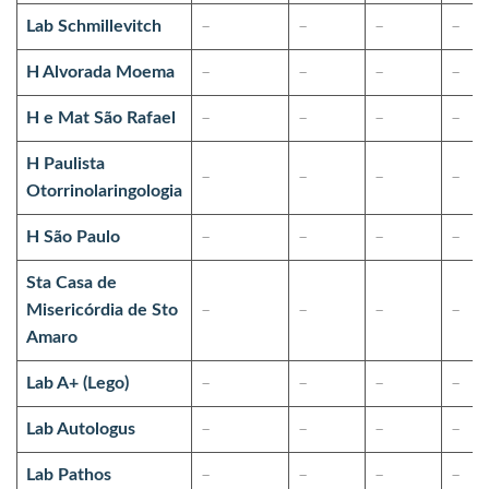
Lab Schmillevitch
–
–
–
–
H Alvorada Moema
–
–
–
–
H e Mat São Rafael
–
–
–
–
H Paulista
–
–
–
–
Otorrinolaringologia
H São Paulo
–
–
–
–
Sta Casa de
Misericórdia de Sto
–
–
–
–
Amaro
Lab A+ (Lego)
–
–
–
–
Lab Autologus
–
–
–
–
Lab Pathos
–
–
–
–