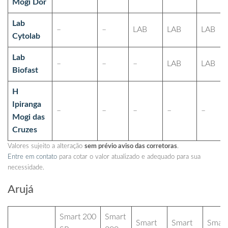
Mogi Dor
Lab
–
–
LAB
LAB
LAB
Cytolab
Lab
–
–
–
LAB
LAB
Biofast
H
Ipiranga
–
–
–
–
–
Mogi das
Cruzes
Valores sujeito a alteração
sem prévio aviso das corretoras
.
Entre em contato
para cotar o valor atualizado e adequado para sua
necessidade.
Arujá
Smart 200
Smart
Smart
Smart
Smart