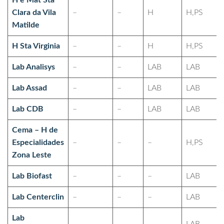
H e Mat Sta
Clara da Vila
–
–
H
H,PS
Matilde
H Sta Virginia
–
–
H
H,PS
Lab Analisys
–
–
LAB
LAB
Lab Assad
–
–
LAB
LAB
Lab CDB
–
–
LAB
LAB
Cema – H de
Especialidades
–
–
–
H,PS
Zona Leste
Lab Biofast
–
–
–
LAB
Lab Centerclin
–
–
–
LAB
Lab