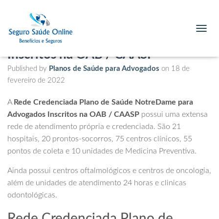
Rede Credenciada Plano de Saúde
NotreDame para Advogados
T
O
Inscritos na OAB / CAASP
G
G
Published by
Planos de Saúde para Advogados
on
18 de
L
fevereiro de 2022
E
N
A
A
Rede Credenciada Plano de Saúde NotreDame para
V
Advogados Inscritos na OAB / CAASP
possui uma extensa
I
rede de atendimento própria e credenciada. São 21
G
A
hospitais, 20 prontos-socorros, 75 centros clínicos, 55
T
pontos de coleta e 10 unidades de Medicina Preventiva.
I
O
Ainda possui centros oftalmológicos e centros de oncologia,
N
além de unidades de atendimento 24 horas e clinicas
odontológicas.
Rede Credenciada Plano de