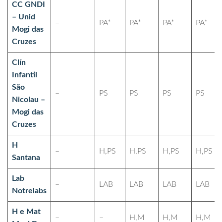
CC GNDI
– Unid
–
PA*
PA*
PA*
PA*
Mogi das
Cruzes
Clín
Infantil
São
–
PS
PS
PS
PS
Nicolau –
Mogi das
Cruzes
H
–
H,PS
H,PS
H,PS
H,PS
Santana
Lab
–
LAB
LAB
LAB
LAB
Notrelabs
H e Mat
–
–
H,M
H,M
H,M