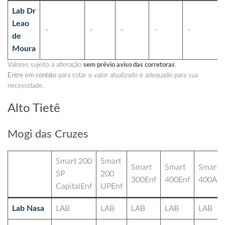
Lab Dr
Leao
–
–
–
–
–
de
Moura
Valores sujeito a alteração
sem prévio aviso das corretoras
.
Entre em contato
para cotar o valor atualizado e adequado para sua
necessidade.
Alto Tietê
Mogi das Cruzes
Smart 200
Smart
Smart
Smart
Smart
SP
200
300Enf
400Enf
400Apt
CapitalEnf
UPEnf
Lab Nasa
LAB
LAB
LAB
LAB
LAB