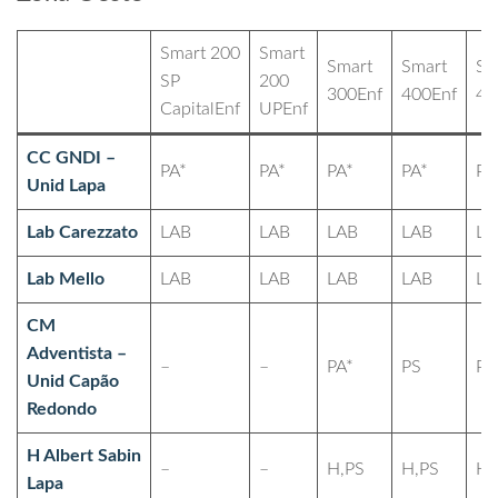
Smart 200
Smart
Smart
Smart
Sm
SP
200
300Enf
400Enf
40
CapitalEnf
UPEnf
CC GNDI –
PA*
PA*
PA*
PA*
PA
Unid Lapa
Lab Carezzato
LAB
LAB
LAB
LAB
LA
Lab Mello
LAB
LAB
LAB
LAB
LA
CM
Adventista –
–
–
PA*
PS
PS
Unid Capão
Redondo
H Albert Sabin
–
–
H,PS
H,PS
H,
Lapa