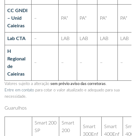
CC GNDI
– Unid
–
PA*
PA*
PA*
PA*
Caieiras
Lab CTA
–
LAB
LAB
LAB
LAB
H
Regional
–
–
–
–
–
de
Caieiras
Valores sujeito a alteração
sem prévio aviso das corretoras
.
Entre em contato
para cotar o valor atualizado e adequado para sua
necessidade.
Guarulhos
Smart 200
Smart
Smart
Smart
Smar
SP
200
300Enf
400Enf
400A