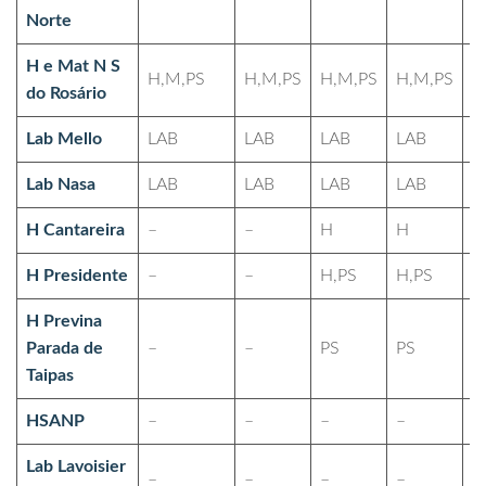
Norte
H e Mat N S
H,M,PS
H,M,PS
H,M,PS
H,M,PS
H
do Rosário
Lab Mello
LAB
LAB
LAB
LAB
L
Lab Nasa
LAB
LAB
LAB
LAB
L
H Cantareira
–
–
H
H
H
H Presidente
–
–
H,PS
H,PS
H
H Previna
Parada de
–
–
PS
PS
P
Taipas
HSANP
–
–
–
–
–
Lab Lavoisier
–
–
–
–
–