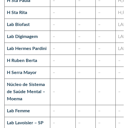
H Sta Paula
–
–
–
H,PS
H Sta Rita
–
–
–
H,PS
Lab Biofast
–
–
–
LAB
Lab Digimagem
–
–
–
LAB
Lab Hermes Pardini
–
–
–
LAB
H Ruben Berta
–
–
–
–
H Serra Mayor
–
–
–
–
Núcleo de Sistema
de Saúde Mental –
–
–
–
–
Moema
Lab Femme
–
–
–
–
Lab Lavoisier – SP
–
–
–
–