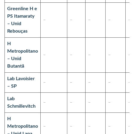
Greenline H e
PS Itamaraty
–
–
–
–
–
– Unid
Rebouças
H
Metropolitano
–
–
–
–
–
– Unid
Butantã
Lab Lavoisier
–
–
–
–
–
– SP
Lab
–
–
–
–
–
Schmillevitch
H
Metropolitano
–
–
–
–
–
– Unid Lapa