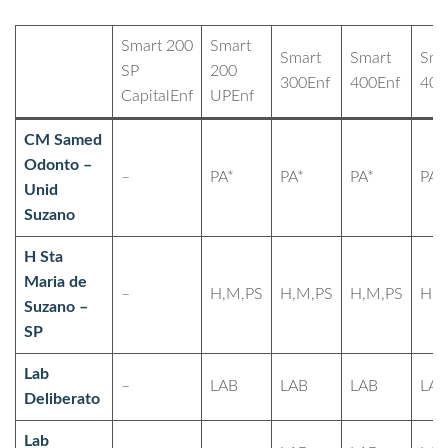
Smart 200
Smart
Smart
Smart
Sma
SP
200
300Enf
400Enf
400
CapitalEnf
UPEnf
CM Samed
Odonto –
–
PA*
PA*
PA*
PA*
Unid
Suzano
H Sta
Maria de
–
H,M,PS
H,M,PS
H,M,PS
H,M
Suzano –
SP
Lab
–
LAB
LAB
LAB
LAB
Deliberato
Lab