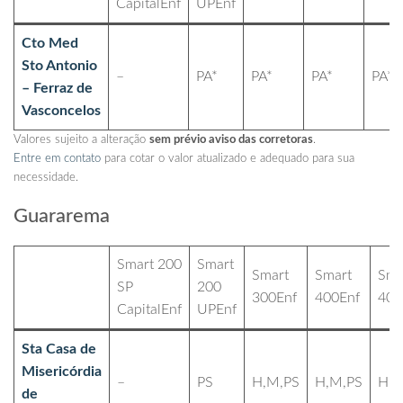
CapitalEnf
UPEnf
Cto Med
Sto Antonio
–
PA*
PA*
PA*
PA*
– Ferraz de
Vasconcelos
Valores sujeito a alteração
sem prévio aviso das corretoras
.
Entre em contato
para cotar o valor atualizado e adequado para sua
necessidade.
Guararema
Smart 200
Smart
Smart
Smart
Sma
SP
200
300Enf
400Enf
400
CapitalEnf
UPEnf
Sta Casa de
Misericórdia
–
PS
H,M,PS
H,M,PS
H,M
de