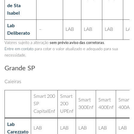
de Sta
Isabel
Lab
–
LAB
LAB
LAB
LAB
Deliberato
Valores sujeito a alteração
sem prévio aviso das corretoras
.
Entre em contato
para cotar o valor atualizado e adequado para sua
necessidade.
Grande SP
Caieiras
Smart 200
Smart
Smart
Smart
Smart
SP
200
300Enf
400Enf
400Apt
CapitalEnf
UPEnf
Lab
LAB
LAB
LAB
LAB
LAB
Carezzato