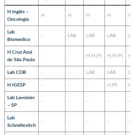
H Inglês –
H
H
H
H
H
Oncologia
Lab
–
LAB
LAB
LAB
LA
Biomedico
H Cruz Azul
–
–
H,M,PS
H,M,PS
H,
de São Paulo
Lab CDB
–
–
LAB
LAB
LA
H IGESP
–
–
–
H,PS
H,
Lab Lavoisier
–
–
–
–
–
– SP
Lab
–
–
–
–
–
Schmillevitch