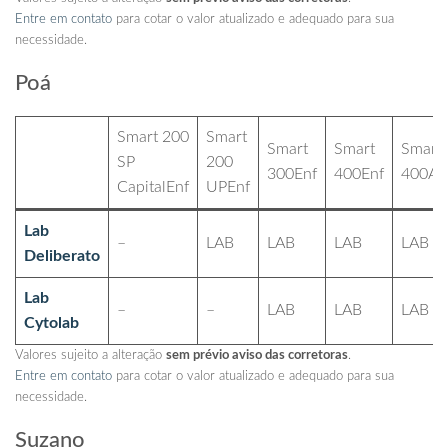
Entre em contato
para cotar o valor atualizado e adequado para sua
necessidade.
Poá
Smart 200
Smart
Smart
Smart
Smart
SP
200
300Enf
400Enf
400Ap
CapitalEnf
UPEnf
Lab
–
LAB
LAB
LAB
LAB
Deliberato
Lab
–
–
LAB
LAB
LAB
Cytolab
Valores sujeito a alteração
sem prévio aviso das corretoras
.
Entre em contato
para cotar o valor atualizado e adequado para sua
necessidade.
Suzano