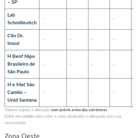
– SP
Lab
–
–
–
–
–
Schmillevitch
Clin Dr.
–
–
–
–
–
Imuvi
H Benf Nipo
Brasileiro de
–
–
–
–
–
São Paulo
H e Mat São
Camilo –
–
–
–
–
–
Unid Santana
Valores sujeito a alteração
sem prévio aviso das corretoras
.
Entre em contato
para cotar o valor atualizado e adequado para sua
necessidade.
Zona Oeste