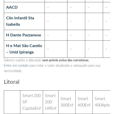
AACD
–
–
–
–
Clín Infantil Sta
–
–
–
–
Isabella
H Dante Pazzanese
–
–
–
–
H e Mat São Camilo
–
–
–
–
– Unid Ipiranga
Valores sujeito a alteração
sem prévio aviso das corretoras
.
Entre em contato
para cotar o valor atualizado e adequado para sua
necessidade.
Litoral
Smart 200
Smart
Smart
Smart
Smart
SP
200
300Enf
400Enf
400Apto
CapitalEnf
UPEnf