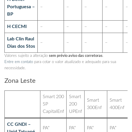
Portuguesa –
–
–
–
–
–
BP
H CECMI
–
–
–
–
–
Lab Clin Raul
–
–
–
–
–
Dias dos Stos
Valores sujeito a alteração
sem prévio aviso das corretoras
.
Entre em contato
para cotar o valor atualizado e adequado para sua
necessidade.
Zona Leste
Smart 200
Smart
Smart
Smart
SP
200
300Enf
400Enf
CapitalEnf
UPEnf
CC GNDI –
PA*
PA*
PA*
PA*
Unid Tatuapé