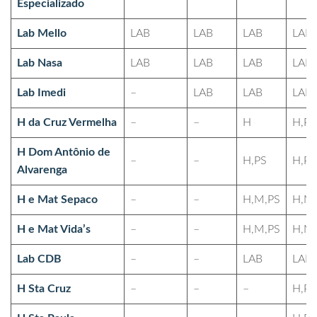
Especializado
Lab Mello
LAB
LAB
LAB
LAB
Lab Nasa
LAB
LAB
LAB
LAB
Lab Imedi
–
LAB
LAB
LAB
H da Cruz Vermelha
–
–
H
H,PS
H Dom Antônio de
–
–
H,PS
H,PS
Alvarenga
H e Mat Sepaco
–
–
H,M,PS
H,M
H e Mat Vida’s
–
–
H,M,PS
H,M
Lab CDB
–
–
LAB
LAB
H Sta Cruz
–
–
–
H,PS