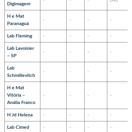
–
–
–
LAB
Digimagem
H e Mat
–
–
–
–
Paranaguá
Lab Fleming
–
–
–
–
Lab Lavoisier
–
–
–
–
– SP
Lab
–
–
–
–
Schmillevitch
H e Mat
Vitória –
–
–
–
–
Anália Franco
H Jd Helena
–
–
–
–
Lab Cimed
–
–
–
–