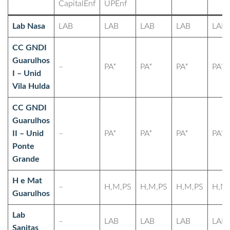
CapitalEnf
UPEnf
Lab Nasa
LAB
LAB
LAB
LAB
LAB
CC GNDI
Guarulhos
–
PA*
PA*
PA*
PA*
I – Unid
Vila Hulda
CC GNDI
Guarulhos
II – Unid
–
PA*
PA*
PA*
PA*
Ponte
Grande
H e Mat
–
H,M,PS
H,M,PS
H,M,PS
H,M
Guarulhos
Lab
–
LAB
LAB
LAB
LAB
Sanitas