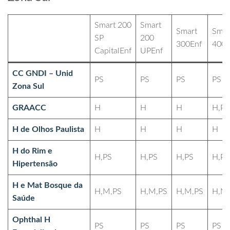
Smart 200
Smart
Smart
Smar
SP
200
300Enf
400E
CapitalEnf
UPEnf
CC GNDI – Unid
PS
PS
PS
PS
Zona Sul
GRAACC
H
H
H
H,PS
H de Olhos Paulista
H
H
H
H
H do Rim e
H,PS
H,PS
H,PS
H,PS
Hipertensão
H e Mat Bosque da
H,M,PS
H,M,PS
H,M,PS
H,M
Saúde
Ophthal H
PS
PS
PS
PS