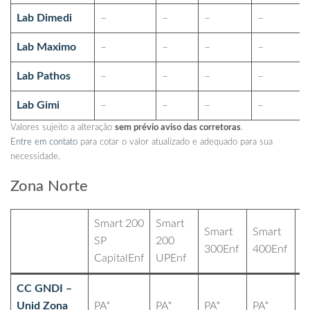
Lab Dimedi
–
–
–
–
Lab Maximo
–
–
–
–
Lab Pathos
–
–
–
–
Lab Gimi
–
–
–
–
Valores sujeito a alteração
sem prévio aviso das corretoras
.
Entre em contato
para cotar o valor atualizado e adequado para sua
necessidade.
Zona Norte
Smart 200
Smart
Smart
Smart
S
SP
200
300Enf
400Enf
4
CapitalEnf
UPEnf
CC GNDI –
Unid Zona
PA*
PA*
PA*
PA*
P