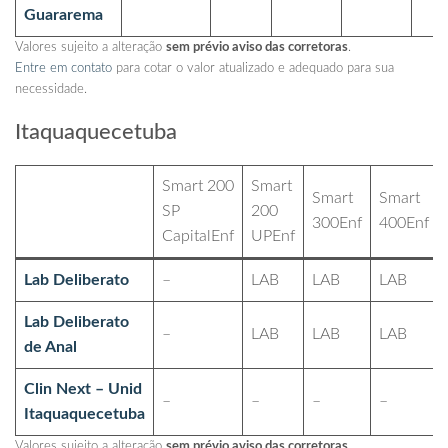
Guararema
Valores sujeito a alteração
sem prévio aviso das corretoras
.
Entre em contato
para cotar o valor atualizado e adequado para sua
necessidade.
Itaquaquecetuba
Smart 200
Smart
Smart
Smart
SP
200
300Enf
400Enf
CapitalEnf
UPEnf
Lab Deliberato
–
LAB
LAB
LAB
Lab Deliberato
–
LAB
LAB
LAB
de Anal
Clin Next – Unid
–
–
–
–
Itaquaquecetuba
Valores sujeito a alteração
sem prévio aviso das corretoras
.