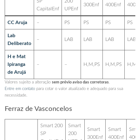
SP
200
300Enf
400Enf
400A
CapitalEnf
UPEnf
CC Aruja
–
PS
PS
PS
PS
Lab
–
LAB
LAB
LAB
LAB
Deliberato
H e Mat
Ipiranga
–
–
H,M,PS
H,M,PS
H,M,
de Arujá
Valores sujeito a alteração
sem prévio aviso das corretoras
.
Entre em contato
para cotar o valor atualizado e adequado para sua
necessidade.
Ferraz de Vasconcelos
Smart 200
Smart
Smart
Smart
Smar
SP
200
300Enf
400Enf
400A