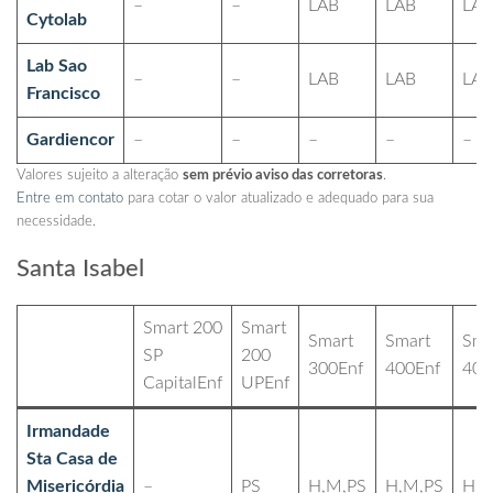
–
–
LAB
LAB
LAB
Cytolab
Lab Sao
–
–
LAB
LAB
LAB
Francisco
Gardiencor
–
–
–
–
–
Valores sujeito a alteração
sem prévio aviso das corretoras
.
Entre em contato
para cotar o valor atualizado e adequado para sua
necessidade.
Santa Isabel
Smart 200
Smart
Smart
Smart
Sma
SP
200
300Enf
400Enf
400
CapitalEnf
UPEnf
Irmandade
Sta Casa de
Misericórdia
–
PS
H,M,PS
H,M,PS
H,M