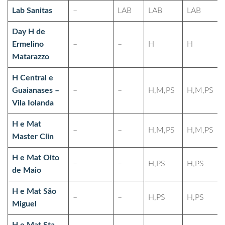
Lab Sanitas
–
LAB
LAB
LAB
Day H de
Ermelino
–
–
H
H
Matarazzo
H Central e
Guaianases –
–
–
H,M,PS
H,M,PS
Vila Iolanda
H e Mat
–
–
H,M,PS
H,M,PS
Master Clin
H e Mat Oito
–
–
H,PS
H,PS
de Maio
H e Mat São
–
–
H,PS
H,PS
Miguel