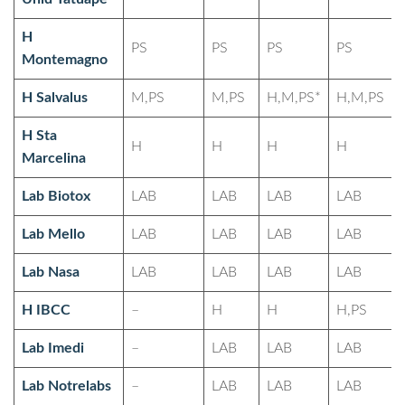
H
PS
PS
PS
PS
Montemagno
H Salvalus
M,PS
M,PS
H,M,PS*
H,M,PS
H Sta
H
H
H
H
Marcelina
Lab Biotox
LAB
LAB
LAB
LAB
Lab Mello
LAB
LAB
LAB
LAB
Lab Nasa
LAB
LAB
LAB
LAB
H IBCC
–
H
H
H,PS
Lab Imedi
–
LAB
LAB
LAB
Lab Notrelabs
–
LAB
LAB
LAB