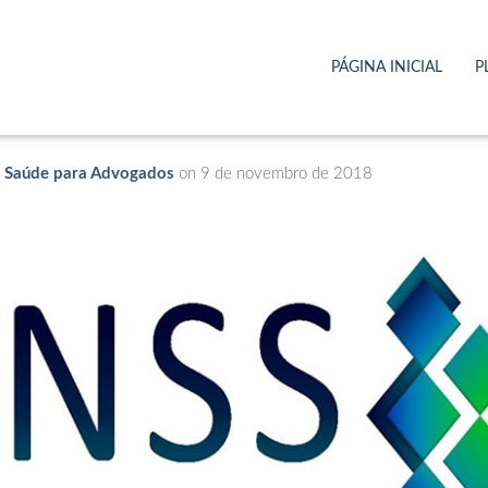
gital está chegando em 
PÁGINA INICIAL
P
e Saúde para Advogados
on
9 de novembro de 2018