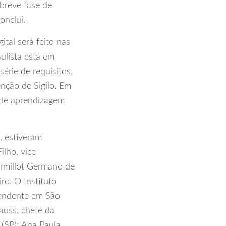
breve fase de
onclui.
tal será feito nas
lista está em
érie de requisitos,
nção de Sigilo. Em
 de aprendizagem
, estiveram
lho, vice-
harmillot Germano de
ro. O Instituto
ntendente em São
auss, chefe da
 (SP); Ana Paula