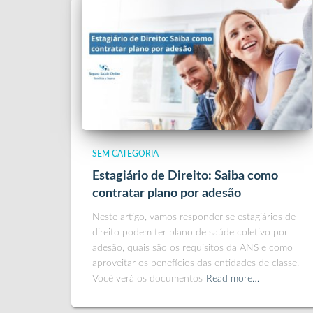
SEM CATEGORIA
Estagiário de Direito: Saiba como
contratar plano por adesão
Neste artigo, vamos responder se estagiários de
direito podem ter plano de saúde coletivo por
adesão, quais são os requisitos da ANS e como
aproveitar os benefícios das entidades de classe.
Você verá os documentos
Read more…