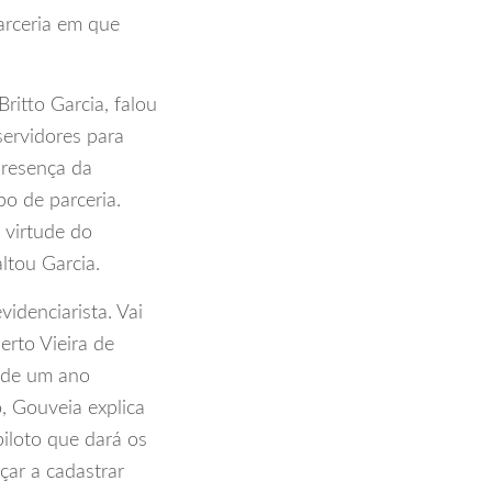
arceria em que
ritto Garcia, falou
servidores para
presença da
po de parceria.
virtude do
ltou Garcia.
idenciarista. Vai
berto Vieira de
s de um ano
, Gouveia explica
piloto que dará os
çar a cadastrar