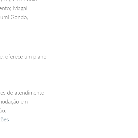
ento; Magali
ayumi Gondo,
, oferece um plano
ões de atendimento
comodação em
ão.
ções