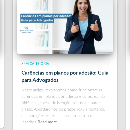
SEM CATEGORIA
Carências em planos por adesão: Guia
para Advogados
Neste artigo, revelaremos como funcionam as
carências em planos por adesão e os prazos da
ANS e as janelas de isenção exclusivas para a
classe. Abordaremos os prazos regulamentares,
as condições especiais para profissionais
inscritos
Read more…