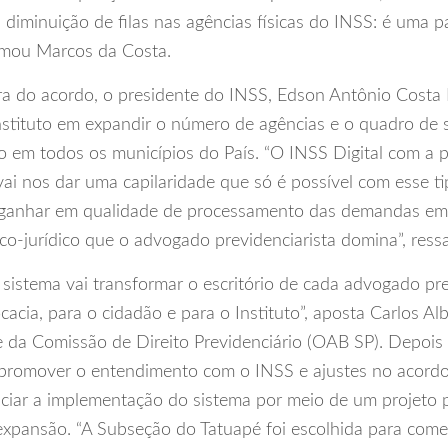
diminuição de filas nas agências físicas do INSS: é uma p
rmou Marcos da Costa.
a do acordo, o presidente do INSS, Edson Antônio Costa B
nstituto em expandir o número de agências e o quadro de 
o em todos os municípios do País. “O INSS Digital com a 
vai nos dar uma capilaridade que só é possível com esse ti
 ganhar em qualidade de processamento das demandas em 
o-jurídico que o advogado previdenciarista domina”, ressa
 sistema vai transformar o escritório de cada advogado prev
ocacia, para o cidadão e para o Instituto”, aposta Carlos Al
e da Comissão de Direito Previdenciário (OAB SP). Depoi
promover o entendimento com o INSS e ajustes no acordo
iciar a implementação do sistema por meio de um projeto 
expansão. “A Subseção do Tatuapé foi escolhida para come