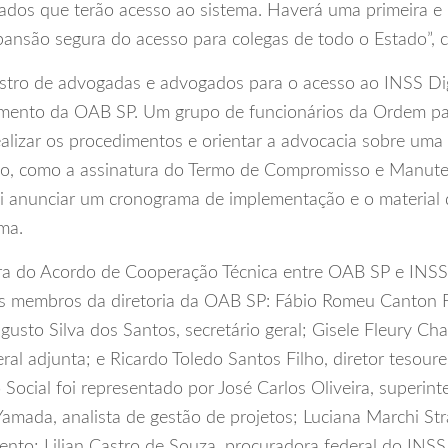
dos que terão acesso ao sistema. Haverá uma primeira e 
ansão segura do acesso para colegas de todo o Estado”, c
stro de advogadas e advogados para o acesso ao INSS Digi
mento da OAB SP. Um grupo de funcionários da Ordem pau
alizar os procedimentos e orientar a advocacia sobre uma s
tuto, como a assinatura do Termo de Compromisso e Manute
i anunciar um cronograma de implementação e o material
ma.
ra do Acordo de Cooperação Técnica entre OAB SP e INSS
s membros da diretoria da OAB SP: Fábio Romeu Canton Fi
gusto Silva dos Santos, secretário geral; Gisele Fleury C
ral adjunta; e Ricardo Toledo Santos Filho, diretor tesourei
Social foi representado por José Carlos Oliveira, superi
amada, analista de gestão de projetos; Luciana Marchi Str
nto; Lilian Castro de Souza, procuradora federal do INSS