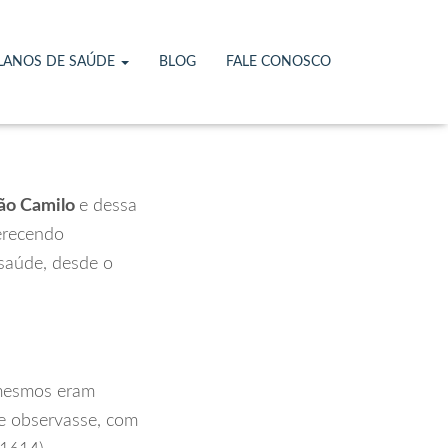
lano de
LANOS DE SAÚDE
BLOG
FALE CONOSCO
São Camilo
e dessa
erecendo
saúde, desde o
 mesmos eram
ue observasse, com