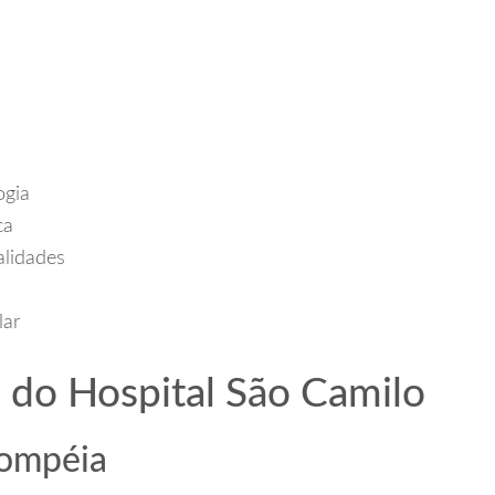
ogia
ca
alidades
lar
 do Hospital São Camilo
ompéia