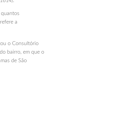
-1614).
a quantos
refere a
tou o Consultório
do bairro, em que o
Damas de São