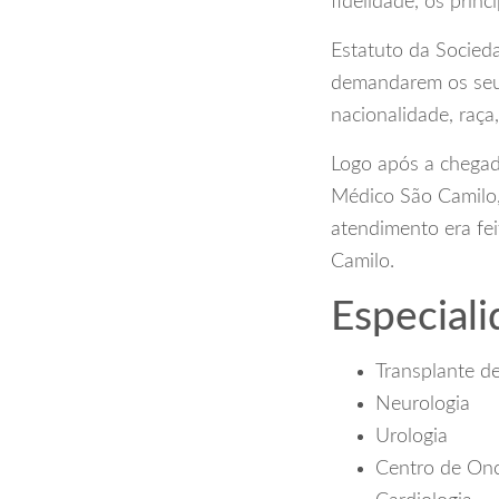
fidelidade, os prin
Estatuto da Socieda
demandarem os seus
nacionalidade, raça, 
Logo após a chegad
Médico São Camilo,
atendimento era fe
Camilo.
Especiali
Transplante d
Neurologia
Urologia
Centro de Onc