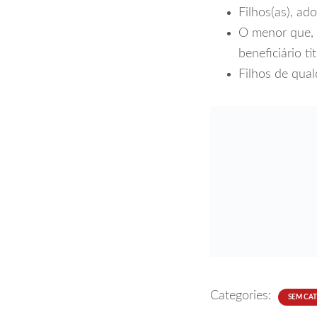
Filhos(as), ad
O menor que, 
beneficiário ti
Filhos de qua
Categories:
SEM CA