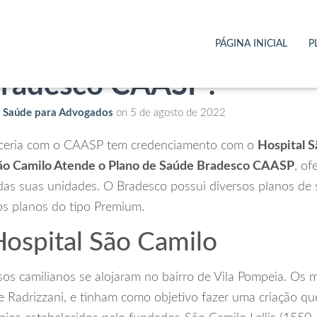
l São Camilo Atende o P
PÁGINA INICIAL
P
Bradesco CAASP?
e Saúde para Advogados
on
5 de agosto de 2022
ceria com o CAASP tem credenciamento com o
Hospital 
São Camilo Atende o Plano de Saúde Bradesco CAASP
, of
as suas unidades. O Bradesco possui diversos planos de 
os planos do tipo Premium.
Hospital São Camilo
osos camilianos se alojaram no bairro de Vila Pompeia. Os
e Radrizzani, e tinham como objetivo fazer uma criação q