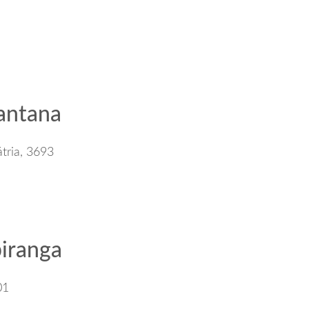
antana
átria, 3693
iranga
01