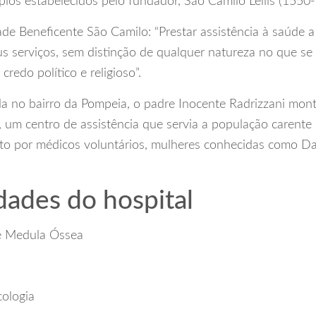
cípios estabelecidos pelo fundador, São Camilo Lellis (1550
de Beneficente São Camilo: “Prestar assistência à saúde 
 serviços, sem distinção de qualquer natureza no que se 
credo político e religioso”.
a no bairro da Pompeia, o padre Inocente Radrizzani mon
 um centro de assistência que servia a população carente 
ito por médicos voluntários, mulheres conhecidas como 
dades do hospital
e Medula Óssea
ologia