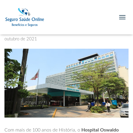
Hospital Oswaldo Cruz, Serviços e
Dados para Contato
T
O
Published by
Planos de Saúde para Advogados
on
15 de
G
G
outubro de 2021
L
E
N
A
V
I
G
A
T
I
O
N
Com mais de 100 anos de História, o
Hospital Oswaldo