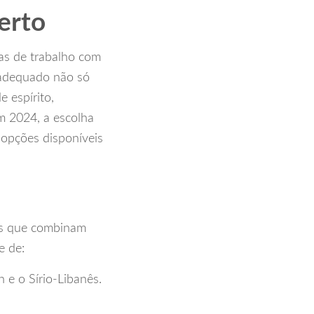
erto
as de trabalho com
 adequado não só
 espírito,
m 2024, a escolha
 opções disponíveis
os que combinam
e de:
n e o Sírio-Libanês.