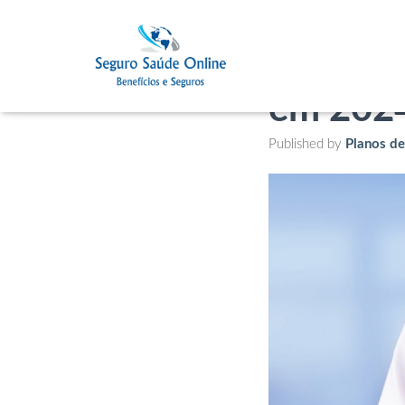
Top Pla
em 202
Published by
Planos d