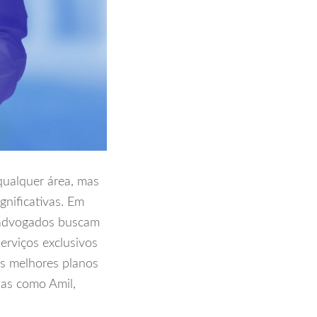
qualquer área, mas
gnificativas. Em
 advogados buscam
rviços exclusivos
os melhores planos
das como Amil,