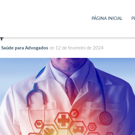
nos de Saúde para Advo
PÁGINA INICIAL
P
4
e Saúde para Advogados
on
12 de fevereiro de 2024