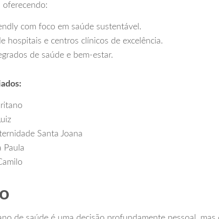
 oferecendo:
iendly com foco em saúde sustentável.
e hospitais e centros clínicos de excelência.
egrados de saúde e bem-estar.
iados:
ritano
uiz
ternidade Santa Joana
a Paula
Camilo
ão
ano de saúde é uma decisão profundamente pessoal, mas e