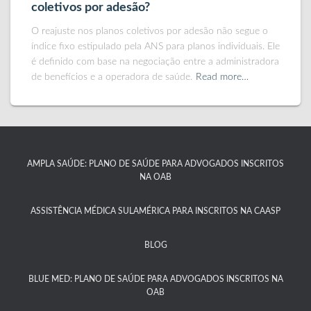
coletivos por adesão?
O reajuste nos planos coletivos por adesão não segue o
índice fixo estipulado pela ANS para planos individuais. Ele
é definido com base na negociação entre a administradora
de benefícios e a operadora de saúde.
Read more…
AMPLA SAÚDE: PLANO DE SAÚDE PARA ADVOGADOS INSCRITOS
NA OAB
ASSISTÊNCIA MÉDICA SULAMÉRICA PARA INSCRITOS NA CAASP​
BLOG
BLUE MED: PLANO DE SAÚDE PARA ADVOGADOS INSCRITOS NA
OAB