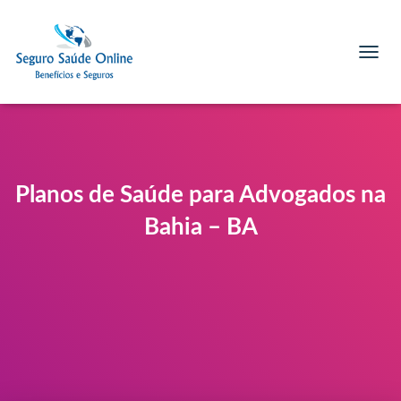
T
O
G
G
L
E
N
A
Planos de Saúde para Advogados na
V
I
Bahia – BA​
G
A
T
I
O
N