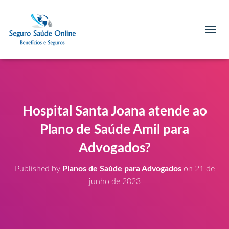
T
O
G
G
L
E
N
A
Hospital Santa Joana atende ao
V
I
Plano de Saúde Amil para
G
A
Advogados?
T
I
Published by
Planos de Saúde para Advogados
on
21 de
O
junho de 2023
N