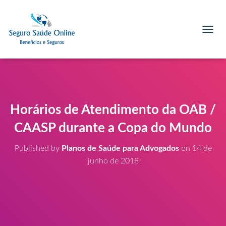
T
O
G
G
L
E
N
A
Horários de Atendimento da OAB /
V
I
CAASP durante a Copa do Mundo
G
A
Published by
Planos de Saúde para Advogados
on
14 de
T
junho de 2018
I
O
N