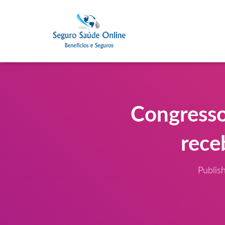
Congresso
rece
Publis