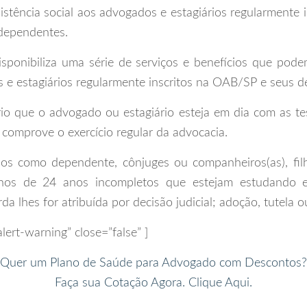
sistência social aos advogados e estagiários regularmente
 dependentes.
onibiliza uma série de serviços e benefícios que podem
 e estagiários regularmente inscritos na OAB/SP e seus d
o que o advogado ou estagiário esteja em dia com as t
omprove o exercício regular da advocacia.
dos como dependente, cônjuges ou companheiros(as), fi
lhos de 24 anos incompletos que estejam estudando 
da lhes for atribuída por decisão judicial; adoção, tutela 
alert-warning” close=”false” ]
Quer um Plano de Saúde para Advogado com Descontos?
Faça sua Cotação Agora. Clique Aqui.