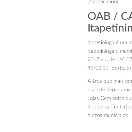
[/notification]
OAB / CA
Itapetini
Itapetininga é um 
Itapetininga e mem
2017 era de 160.070
48º03’11” oeste, e
A área que mais em
lojas de departame
Lojas Cem entre out
Shopping Center) qu
outros municípios