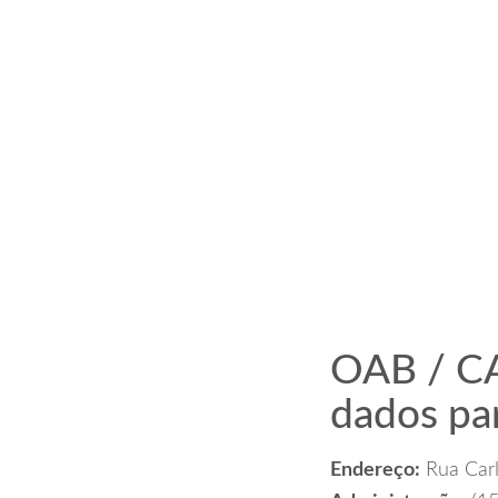
OAB / CA
dados pa
Endereço:
Rua Carl