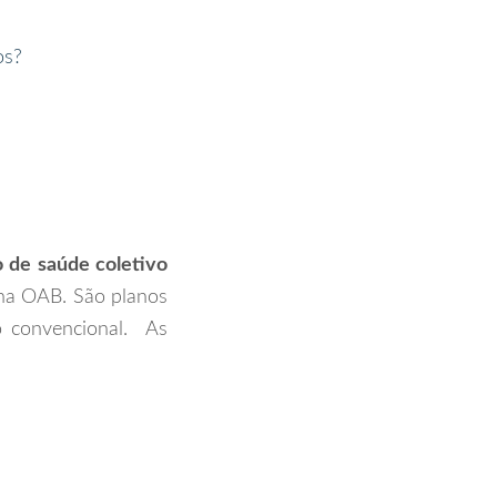
os?
o de saúde coletivo
 na OAB. São planos
 convencional. As