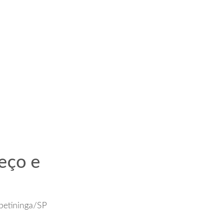
eço e
petininga/SP