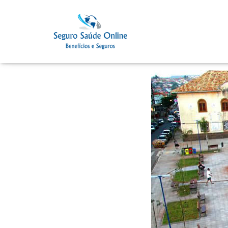
Caasp d
Published by
Planos d