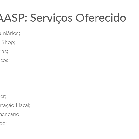
ASP: Serviços Oferecido
uniários;
 Shop;
ias;
iços;
er;
tação Fiscal;
mericano;
de;