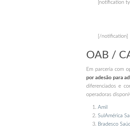
[notification t
[/notification]
OAB / CA
Em parceria com o
por adesão para ad
diferenciados e 
operadoras disponív
Amil
SulAmérica S
Bradesco Saú