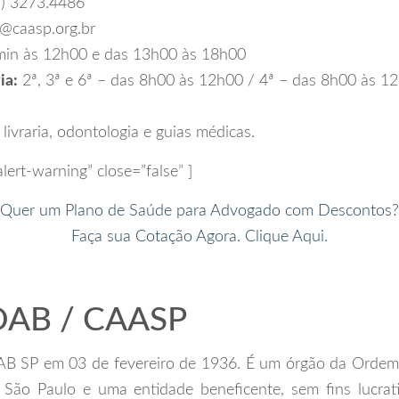
) 3273.4486
a@caasp.org.br
in às 12h00 e das 13h00 às 18h00
ia:
2ª, 3ª e 6ª – das 8h00 às 12h00 / 4ª – das 8h00 às 1
 livraria, odontologia e guias médicas.
alert-warning” close=”false” ]
Quer um Plano de Saúde para Advogado com Descontos?
Faça sua Cotação Agora. Clique Aqui.
 OAB / CAASP
 OAB SP em 03 de fevereiro de 1936. É um órgão da Orde
e São Paulo e uma entidade beneficente, sem fins lucra