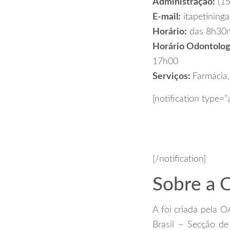
Administração:
(15
E-mail:
itapetining
Horário:
das 8h30m
Horário Odontolog
17h00
Serviços:
Farmácia,
[notification type=”
[/notification]
Sobre a
A foi criada pela
Brasil – Secção d