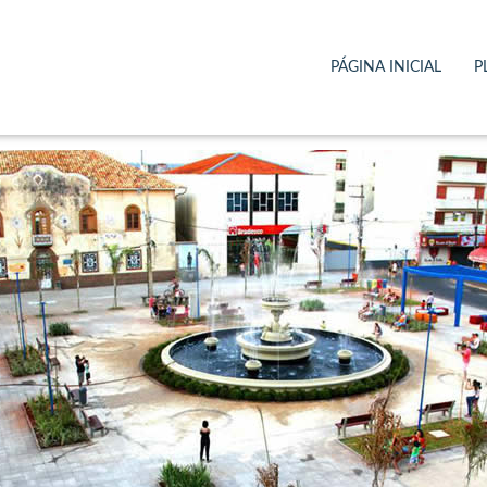
e Itapetininga
PÁGINA INICIAL
P
e Saúde para Advogados
on
8 de outubro de 2021