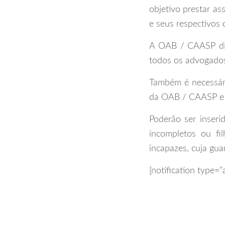
objetivo prestar as
e seus respectivos
A OAB / CAASP disp
todos os advogados
Também é necessári
da OAB / CAASP e c
Poderão ser inseri
incompletos ou fi
incapazes, cuja guar
[notification type=”