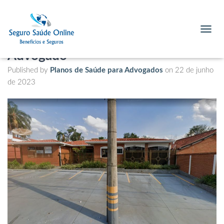
CAASP de Araraquara, Telefone,
Endereço e Serviços para o
T
O
Advogado
G
G
Published by
Planos de Saúde para Advogados
on
22 de junho
L
de 2023
E
N
A
V
I
G
A
T
I
O
N