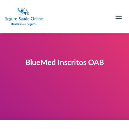
T
O
G
G
L
E
N
A
BlueMed Inscritos OAB
V
I
G
A
T
I
O
N