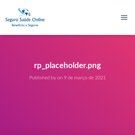
T
O
G
G
L
E
N
A
rp_placeholder.png
V
I
Published by
on
9 de março de 2021
G
A
T
I
O
N