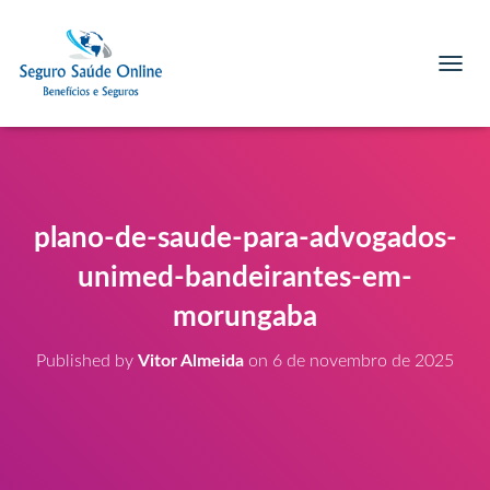
T
O
G
G
L
E
N
A
plano-de-saude-para-advogados-
V
I
unimed-bandeirantes-em-
G
A
morungaba
T
I
Published by
Vitor Almeida
on
6 de novembro de 2025
O
N