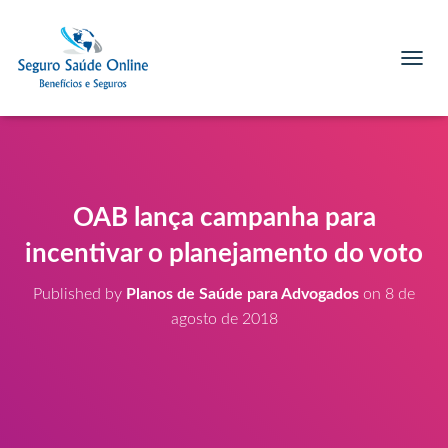
T
O
G
G
L
E
N
A
OAB lança campanha para
V
I
incentivar o planejamento do voto
G
A
Published by
Planos de Saúde para Advogados
on
8 de
T
agosto de 2018
I
O
N