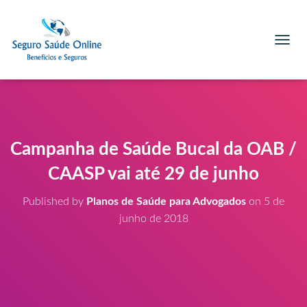
T
O
G
G
L
E
N
A
Campanha de Saúde Bucal da OAB /
V
I
CAASP vai até 29 de junho
G
A
Published by
Planos de Saúde para Advogados
on
5 de
T
junho de 2018
I
O
N